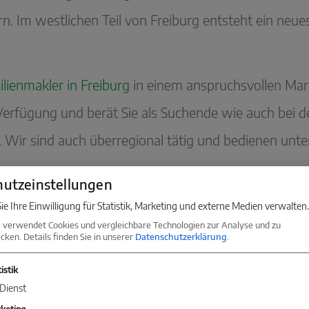
 Im westlichen Teil von Freiburg entsteht ein neue
lienmakler in Freiburg
in einem anspruchsvollen Mark
Verfügung und berät Sie als Suchende wie auch bei d
 Wir sind auch überregional tätig und bedienen unt
utzeinstellungen
ie Ihre Einwilligung für Statistik, Marketing und externe Medien verwalten.
 verwendet Cookies und vergleichbare Technologien zur Analyse und zu
ken. Details finden Sie in unserer
Datenschutzerklärung
.
istik
Dienst