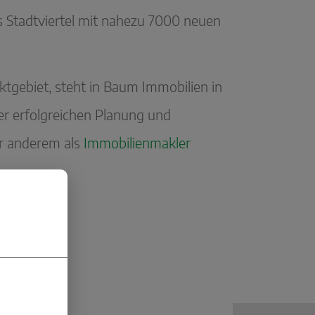
s Stadtviertel mit nahezu 7000 neuen
tgebiet, steht in Baum Immobilien in
er erfolgreichen Planung und
er anderem als
Immobilienmakler