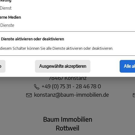
keting
KONTAKT
Dienst
Sie jetzt Kontakt mit einer Niederlassung in Ihrer 
erne Medien
Dienste
e Dienste aktivieren oder deaktivieren
diesem Schalter können Sie alle Dienste aktivieren oder deaktivieren.
Baum Immobilien
Konstanz
b
Ausgewählte akzeptieren
Alle a
Markgrafenstraße 30
78467 Konstanz
+49 (0) 75 31 - 28 46 78 0
konstanz@baum-immobilien.de
Baum Immobilien
Rottweil