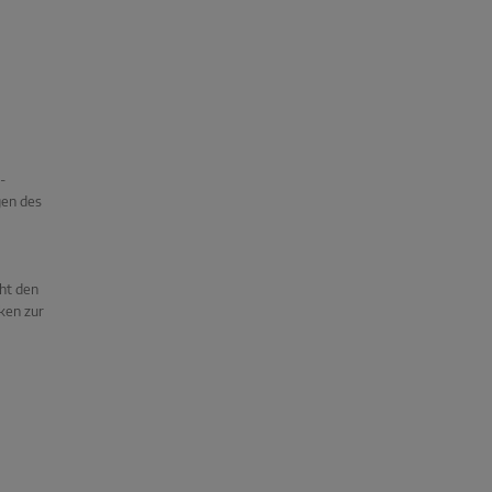
-
gen des
cht den
ken zur