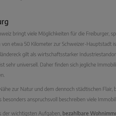
urg
eiz bringt viele Möglichkeiten für die Freiburger, sp
ng von etwa 50 Kilometer zur Schweizer-Hauptstadt ist
ndereck gilt als wirtschaftsstarker Industriestandor
t sehr universell. Daher finden sich jegliche Immobi
en.
er Nähe zur Natur und dem dennoch städtischen Flair,
Als besonders anspruchsvoll beschreiben viele Immobi
nes der wichtigsten Aufgaben,
bezahlbare Wohnimmo