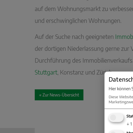
auf dem Wohnungsmarkt zu verbessern.
und erschwinglichen Wohnungen.
Auf der Suche nach geeigneten
Immobi
der dortigen Niederlassung gerne zur 
Durchführung des Immobilienverkaufs.
Stuttgart
, Konstanz und Zürich.
Datensch
Hier können S
« Zur News-Übersicht
Diese Website
Marketingzwec
Stat
↓
1