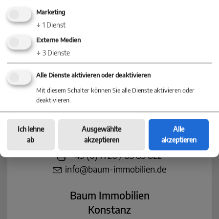
Nehmen Sie jetzt Kontakt mit einer
Marketing
↓
1
Dienst
Niederlassung in Ihrer Nähe auf
Externe Medien
↓
3
Dienste
Alle Dienste aktivieren oder deaktivieren
Baum Immobilien
Mit diesem Schalter können Sie alle Dienste aktivieren oder
Villingen-Schwenningen
deaktivieren.
Villinger Straße 91
78054 Villingen-Schwenningen
Ich lehne
Ausgewählte
Alle
ab
akzeptieren
akzeptieren
+49 (0) 77 20 - 85 83 90
+49 (0) 7720 / 85 83 822
info@baum-immobilien.de
Baum Immobilien
Konstanz