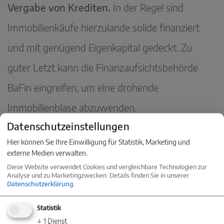
Vergabe von Krediten.
In der Regel sind
Immobilienkäufe hierzulande solide finanziert
und mit genügend Eigenkapital gedeckt. Zu
guter Letzt kann die Finanzaufsichtsbehörde
BaFin eingreifen, um eine drohende
Immobilienblase abzuwenden.
Datenschutzeinstellungen
Hier können Sie Ihre Einwilligung für Statistik, Marketing und
« Zur News-Übersicht
externe Medien verwalten.
Diese Website verwendet Cookies und vergleichbare Technologien zur
Analyse und zu Marketingzwecken. Details finden Sie in unserer
Datenschutzerklärung
.
Statistik
KONTAKT
↓
1
Dienst