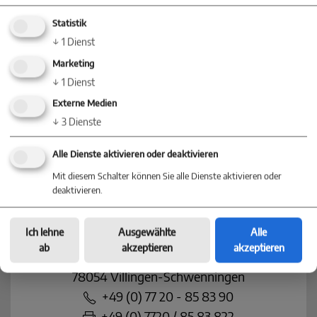
Statistik
↓
1
Dienst
Marketing
KONTAKT
↓
1
Dienst
Externe Medien
Nehmen Sie jetzt Kontakt mit einer
↓
3
Dienste
Niederlassung in Ihrer Nähe auf
Alle Dienste aktivieren oder deaktivieren
Mit diesem Schalter können Sie alle Dienste aktivieren oder
deaktivieren.
Baum Immobilien
Villingen-Schwenningen
Ich lehne
Ausgewählte
Alle
ab
akzeptieren
akzeptieren
Villinger Straße 91
78054 Villingen-Schwenningen
+49 (0) 77 20 - 85 83 90
+49 (0) 7720 / 85 83 822