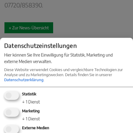
07720/85 83 90.
« Zur News-Übersicht
Datenschutzeinstellungen
Hier können Sie Ihre Einwilligung für Statistik, Marketing und
externe Medien verwalten.
KONTAKT
Diese Website verwendet Cookies und vergleichbare Technologien zur
Analyse und zu Marketingzwecken. Details finden Sie in unserer
Datenschutzerklärung
.
Nehmen Sie jetzt Kontakt mit einer
Niederlassung in Ihrer Nähe auf
Statistik
↓
1
Dienst
Marketing
↓
1
Dienst
Baum Immobilien
Externe Medien