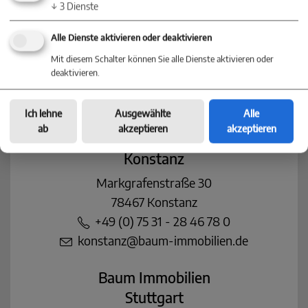
Villingen-Schwenningen
↓
3
Dienste
Villinger Straße 91
Alle Dienste aktivieren oder deaktivieren
78054 Villingen-Schwenningen
Mit diesem Schalter können Sie alle Dienste aktivieren oder
+49 (0) 77 20 - 85 83 90
deaktivieren.
+49 (0) 7720 / 85 83 822
info@baum-immobilien.de
Ich lehne
Ausgewählte
Alle
ab
akzeptieren
akzeptieren
Baum Immobilien
Konstanz
Markgrafenstraße 30
78467 Konstanz
+49 (0) 75 31 - 28 46 78 0
konstanz@baum-immobilien.de
Baum Immobilien
Stuttgart