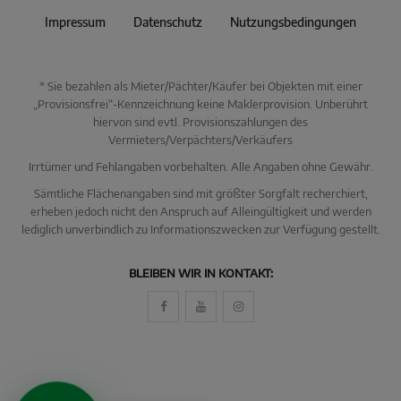
Impressum
Datenschutz
Nutzungsbedingungen
* Sie bezahlen als Mieter/Pächter/Käufer bei Objekten mit einer
„Provisionsfrei“-Kennzeichnung keine Maklerprovision. Unberührt
hiervon sind evtl. Provisionszahlungen des
Vermieters/Verpächters/Verkäufers
Irrtümer und Fehlangaben vorbehalten. Alle Angaben ohne Gewähr.
Sämtliche Flächenangaben sind mit größter Sorgfalt recherchiert,
erheben jedoch nicht den Anspruch auf Alleingültigkeit und werden
lediglich unverbindlich zu Informationszwecken zur Verfügung gestellt.
KI Immo Suche
BLEIBEN WIR IN KONTAKT:
Beschreiben Sie kurz, was Sie suchen.
Beispiel: Haus in Villingen kaufen Umkreis 25km