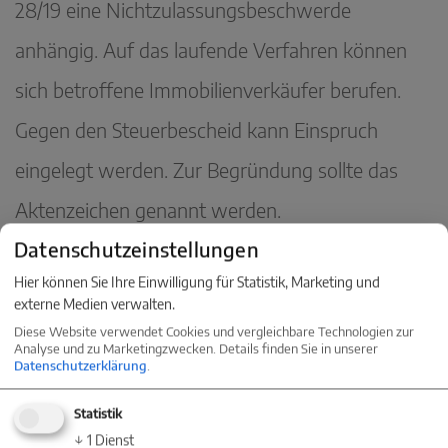
28/19 eine Nichtzulassungsbeschwerde
anhängig. Auf das laufende Verfahren können
sich betroffene Immobilienverkäufer berufen.
Gegen den Steuerbescheid kann Einspruch
eingelegt werden. Zur Begründung sollte das
Aktenzeichen genannt werden.
Datenschutzeinstellungen
Hier können Sie Ihre Einwilligung für Statistik, Marketing und
« Zur News-Übersicht
externe Medien verwalten.
Diese Website verwendet Cookies und vergleichbare Technologien zur
Analyse und zu Marketingzwecken. Details finden Sie in unserer
Datenschutzerklärung
.
Statistik
KONTAKT
↓
1
Dienst