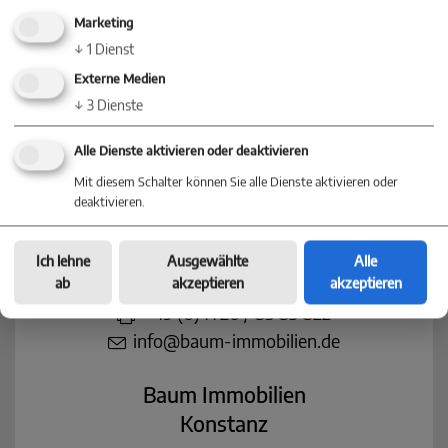
Nehmen Sie jetzt Kontakt mit einer
Marketing
Niederlassung in Ihrer Nähe auf
↓
1
Dienst
Externe Medien
↓
3
Dienste
Alle Dienste aktivieren oder deaktivieren
Baum Immobilien
Mit diesem Schalter können Sie alle Dienste aktivieren oder
Villingen-Schwenningen
deaktivieren.
Villinger Straße 91
78054 Villingen-Schwenningen
Ich lehne
Ausgewählte
Alle
+49 (0) 77 20 - 85 83 90
ab
akzeptieren
akzeptieren
+49 (0) 7720 / 85 83 822
info@baum-immobilien.de
Baum Immobilien
Konstanz