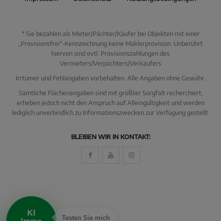
* Sie bezahlen als Mieter/Pächter/Käufer bei Objekten mit einer
„Provisionsfrei“-Kennzeichnung keine Maklerprovision. Unberührt
hiervon sind evtl. Provisionszahlungen des
Vermieters/Verpächters/Verkäufers
Irrtümer und Fehlangaben vorbehalten. Alle Angaben ohne Gewähr.
Sämtliche Flächenangaben sind mit größter Sorgfalt recherchiert,
erheben jedoch nicht den Anspruch auf Alleingültigkeit und werden
lediglich unverbindlich zu Informationszwecken zur Verfügung gestellt.
KI Immo Suche
BLEIBEN WIR IN KONTAKT:
Beschreiben Sie kurz, was Sie suchen.
Beispiel: Haus in Villingen kaufen Umkreis 25km
KI
Testen Sie mich
Immo