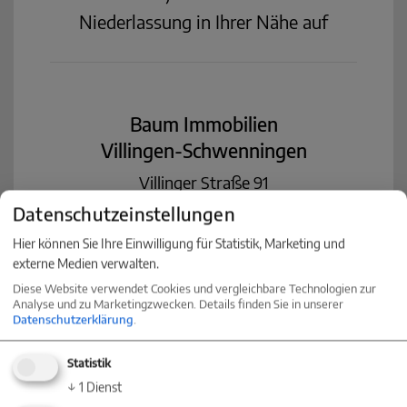
Niederlassung in Ihrer Nähe auf
Baum Immobilien
Villingen-Schwenningen
Villinger Straße 91
78054 Villingen-Schwenningen
Datenschutzeinstellungen
+49 (0) 77 20 - 85 83 90
Hier können Sie Ihre Einwilligung für Statistik, Marketing und
+49 (0) 7720 / 85 83 822
externe Medien verwalten.
info@baum-immobilien.de
Diese Website verwendet Cookies und vergleichbare Technologien zur
Analyse und zu Marketingzwecken. Details finden Sie in unserer
Datenschutzerklärung
.
Baum Immobilien
Konstanz
Statistik
↓
1
Dienst
Markgrafenstraße 30