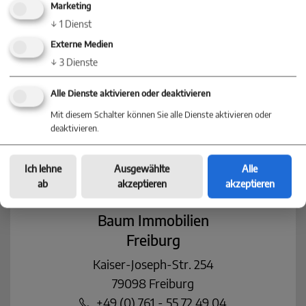
78467 Konstanz
Marketing
↓
1
Dienst
+49 (0) 75 31 - 28 46 78 0
konstanz@baum-immobilien.de
Externe Medien
↓
3
Dienste
Baum Immobilien
Alle Dienste aktivieren oder deaktivieren
Stuttgart
Mit diesem Schalter können Sie alle Dienste aktivieren oder
Königstraße 35
deaktivieren.
70173 Stuttgart
+49 (0) 711 - 217 249 505
Ich lehne
Ausgewählte
Alle
stuttgart@baum-immobilien.de
ab
akzeptieren
akzeptieren
Baum Immobilien
Freiburg
Kaiser-Joseph-Str. 254
79098 Freiburg
+49 (0) 761 - 55 72 49 04