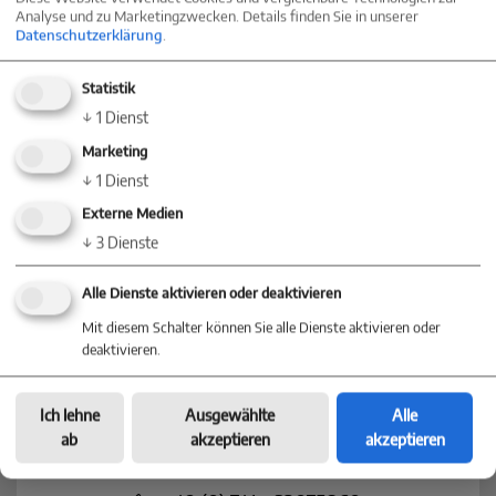
Analyse und zu Marketingzwecken. Details finden Sie in unserer
70173 Stuttgart
Datenschutzerklärung
.
+49 (0) 711 - 217 249 505
stuttgart@baum-immobilien.de
Statistik
↓
1
Dienst
Baum Immobilien
Marketing
Freiburg
↓
1
Dienst
Kaiser-Joseph-Str. 254
Externe Medien
↓
3
Dienste
79098 Freiburg
+49 (0) 761 - 55 72 49 04
Alle Dienste aktivieren oder deaktivieren
freiburg@baum-immobilien.de
Mit diesem Schalter können Sie alle Dienste aktivieren oder
deaktivieren.
Baum Immobilien
Rottweil
Ich lehne
Ausgewählte
Alle
Hyeres-Straße 22
ab
akzeptieren
akzeptieren
78628 Rottweil