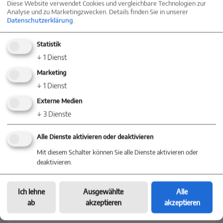
Diese Website verwendet Cookies und vergleichbare Technologien zur
Analyse und zu Marketingzwecken. Details finden Sie in unserer
Villinger Straße 91
Datenschutzerklärung
.
78054 Villingen-Schwenningen
+49 (0) 77 20 - 85 83 90
Statistik
+49 (0) 7720 / 85 83 822
↓
1
Dienst
info@baum-immobilien.de
Marketing
↓
1
Dienst
Baum Immobilien
Externe Medien
Konstanz
↓
3
Dienste
Markgrafenstraße 30
Alle Dienste aktivieren oder deaktivieren
78467 Konstanz
Mit diesem Schalter können Sie alle Dienste aktivieren oder
+49 (0) 75 31 - 28 46 78 0
deaktivieren.
konstanz@baum-immobilien.de
Ich lehne
Ausgewählte
Alle
Baum Immobilien
ab
akzeptieren
akzeptieren
Stuttgart